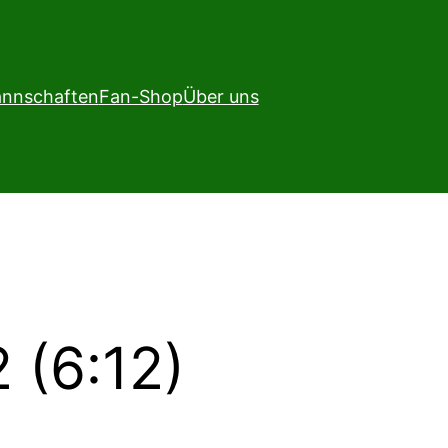
nnschaften
Fan-Shop
Über uns
 (6:12)