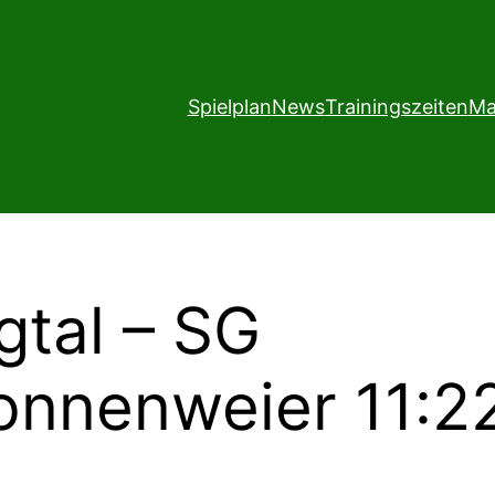
Spielplan
News
Trainingszeiten
Ma
gtal – SG
nnenweier 11:22