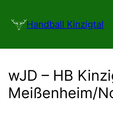
Zum
Inhalt
springen
Handball Kinzigtal
wJD – HB Kinzi
Meißenheim/No