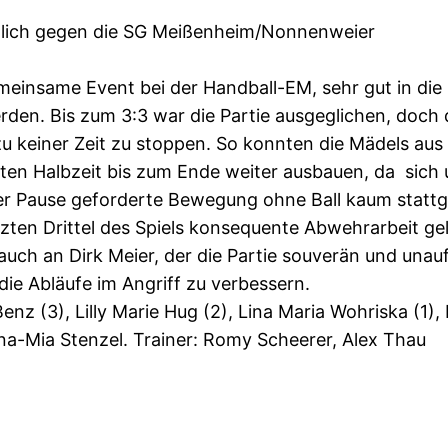
eutlich gegen die SG Meißenheim/Nonnenweier
einsame Event bei der Handball-EM, sehr gut in die 
en. Bis zum 3:3 war die Partie ausgeglichen, doch d
u keiner Zeit zu stoppen. So konnten die Mädels aus
ten Halbzeit bis zum Ende weiter ausbauen, da sich 
der Pause geforderte Bewegung ohne Ball kaum stattge
tzten Drittel des Spiels konsequente Abwehrarbeit ge
h an Dirk Meier, der die Partie souverän und unaufger
die Abläufe im Angriff zu verbessern.
Benz (3), Lilly Marie Hug (2), Lina Maria Wohriska (1)
a-Mia Stenzel. Trainer: Romy Scheerer, Alex Thau