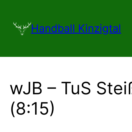
Zum
Inhalt
springen
Handball Kinzigtal
wJB – TuS Steiß
(8:15)