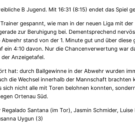
 weibliche B Jugend. Mit 16:31 (8:15) endet das Spiel 
d Trainer gespannt, wie man in der neuen Liga mit d
erade zur Beruhigung bei. Dementsprechend nervös w
die Abwehr stand von der 1. Minute gut und über dies
uf ein 4:10 davon. Nur die Chancenverwertung war d
 der Anzeigetafel.
ehört hat: durch Ballgewinne in der Abwehr wurden i
Auch die Wechsel innerhalb der Mannschaft brachten k
 sich nicht alle mit Toren belohnen konnten, sonder
gegen Ortenau Süd.
 Regalado Santana (im Tor), Jasmin Schmider, Luise H
Susanna Uygun (3)