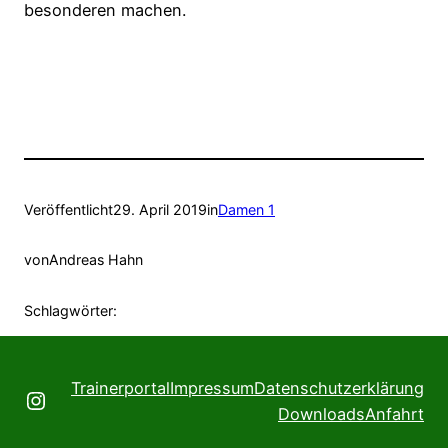
besonderen machen.
Veröffentlicht
29. April 2019
in
Damen 1
von
Andreas Hahn
Schlagwörter:
Trainerportal
Impressum
Datenschutzerklärung
Instagram
Downloads
Anfahrt