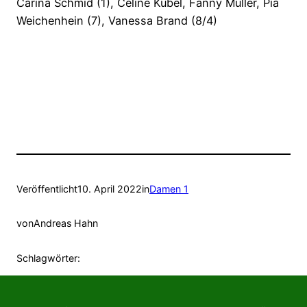
Carina Schmid (1), Celine Kübel, Fanny Müller, Pia
Weichenhein (7), Vanessa Brand (8/4)
Veröffentlicht
10. April 2022
in
Damen 1
von
Andreas Hahn
Schlagwörter: