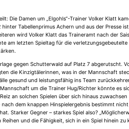
lt: Die Damen um „Elgohls“-Trainer Volker Klatt kamen
 2 hinter Tabellenprimus Achern und aus der Presse i
iteren wird Volker Klatt das Traineramt nach der S
e am letzten Spieltag für die verletzungsgebeutelt
tärken.
rlage gegen Schutterwald auf Platz 7 abgerutscht. V
ten die Kinzigtälerinnen, was in der Mannschaft ste
sfälle gesund und leistungsfähig ins Team zurückkehr
ie Mannschaft um die Trainer Hug/Richter könnte es s
 Reiz an solchen Spielen über sich hinaus zuwachsen 
SG nach dem knappen Hinspielergebnis bestimmt nich
at. Starker Gegner – starkes Spiel also? „Möglicherwe
n Reihen und die Fähigkeit, sich in ein Spiel hinein 