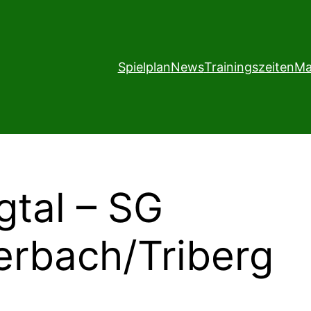
Spielplan
News
Trainingszeiten
Ma
gtal – SG
erbach/Triberg