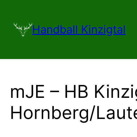
Zum
Inhalt
springen
Handball Kinzigtal
mJE – HB Kinzi
Hornberg/Laut