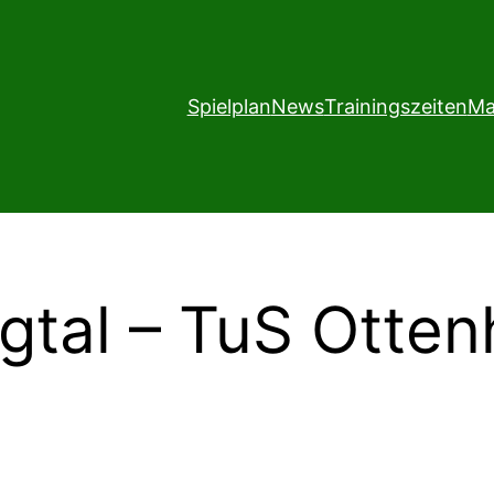
Spielplan
News
Trainingszeiten
Ma
gtal – TuS Otte