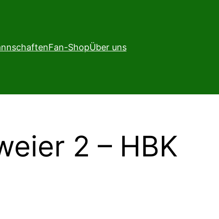
nnschaften
Fan-Shop
Über uns
eier 2 – HBK