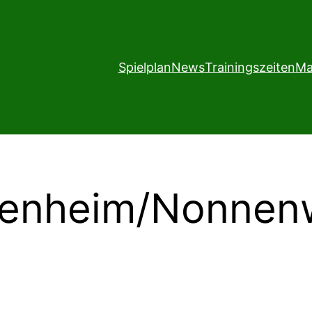
Spielplan
News
Trainingszeiten
Ma
enheim/Nonnenw