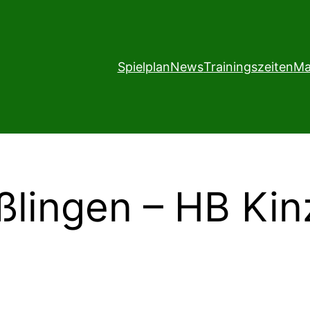
Spielplan
News
Trainingszeiten
Ma
ßlingen – HB Kin