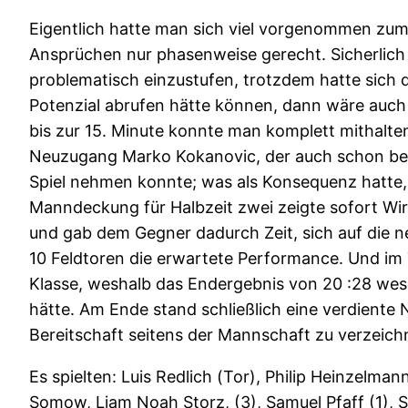
Eigentlich hatte man sich viel vorgenommen zum 
Ansprüchen nur phasenweise gerecht. Sicherlich w
problematisch einzustufen, trotzdem hatte sich 
Potenzial abrufen hätte können, dann wäre auch 
bis zur 15. Minute konnte man komplett mithalte
Neuzugang Marko Kokanovic, der auch schon bei d
Spiel nehmen konnte; was als Konsequenz hatte, 
Manndeckung für Halbzeit zwei zeigte sofort Wi
und gab dem Gegner dadurch Zeit, sich auf die neu
10 Feldtoren die erwartete Performance. Und im T
Klasse, weshalb das Endergebnis von 20 :28 wese
hätte. Am Ende stand schließlich eine verdiente
Bereitschaft seitens der Mannschaft zu verzeichne
Es spielten: Luis Redlich (Tor), Philip Heinzelma
Somow, Liam Noah Storz, (3), Samuel Pfaff (1), S