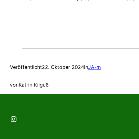
Veröffentlicht
22. Oktober 2024
in
JA-m
von
Katrin Kilguß
Instagram