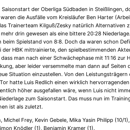
Saisonstart der Oberliga Südbaden in Steißlingen, do
aren die Ausfälle vom Kreisläufer Ben Harter (Arbeit
das Trainerteam Kilguß/Zesky natürlich Alternativen
mehr drin gewesen als eine bittere 20:28 Niederlag
n beim Spielstand von 8:8. Doch da waren schon Defiz
er HBK mittrainierte, den spielbestimmenden Akteur 
dass man nach einer Schwächephase mit 11:16 zur Hal
rkung, aber leider versemmelte man dann auf Seiten
e Situation einzustellen. Von den Leistungsträgern de
or hatte Luis Redlich einen wirklich hervorragenden 
ntlich höher ausgefallen wäre, wenn Luis nicht imm
 Niederlage zum Saisonstart. Das muss nun im Traini
n ist als zuletzt.
nn, Michel Frey, Kevin Gebele, Mika Yasin Philipp (10/
imon Knödler (1), Benjamin Kramer (1).