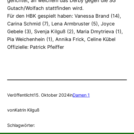
gerichtet, an welchem das Derby gegen die SG
Gutach/Wolfach stattfinden wird.
Für den HBK gespielt haben: Vanessa Brand (14),
Carina Schmid (7), Lena Armbruster (5), Joyce
Gebele (3), Svenja Kilguß (2), Maria Dmytrieva (1),
Pia Weichenhein (1), Annika Frick, Celine Kübel
Offizielle: Patrick Pfeiffer
Veröffentlicht
15. Oktober 2024
in
Damen 1
von
Katrin Kilguß
Schlagwörter: