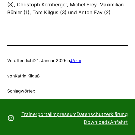
(3), Christoph Kernberger, Michel Frey, Maximilian
Bühler (1), Tom Kilgus (3) und Anton Fay (2)
Veröffentlicht
21. Januar 2026
in
JA-m
von
Katrin Kilguß
Schlagwörter:
Trainerportal
Impressum
Datenschutzerklärung
Instagram
Downloads
Anfahrt