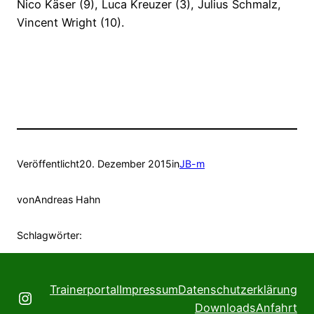
Nico Käser (9), Luca Kreuzer (3), Julius Schmalz,
Vincent Wright (10).
Veröffentlicht
20. Dezember 2015
in
JB-m
von
Andreas Hahn
Schlagwörter:
Trainerportal
Impressum
Datenschutzerklärung
Instagram
Downloads
Anfahrt