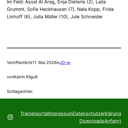
Im Feld: Assel Al Arag, Enja Dieterle (2), Laila
Grummt, Sofie Heckhausen (7), Nala Kopp, Frida
Linhoff (6), Julia Müller (10), Jule Schneider
Veröffentlicht
11. Mai 2026
in
JD-w
von
Katrin Kilguß
Schlagwörter:
Trainerportal
Impressum
Datenschutzerklärung
Instagram
Downloads
Anfahrt