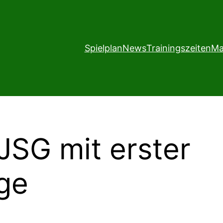
Spielplan
News
Trainingszeiten
Ma
JSG mit erster
ge