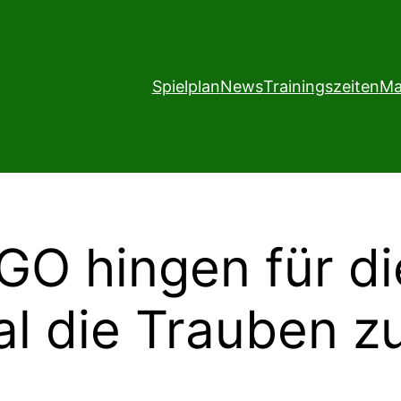
Spielplan
News
Trainingszeiten
Ma
GO hingen für d
al die Trauben z