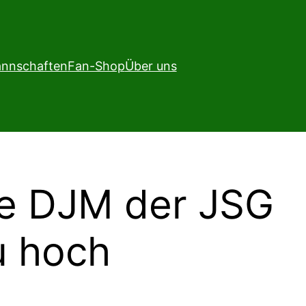
nnschaften
Fan-Shop
Über uns
ie DJM der JSG
u hoch