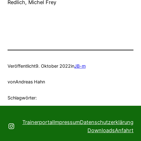
Redlich, Michel Frey
Veröffentlicht
9. Oktober 2022
in
JB-m
von
Andreas Hahn
Schlagwörter:
Trainerportal
Impressum
Datenschutzerklärung
Instagram
Downloads
Anfahrt