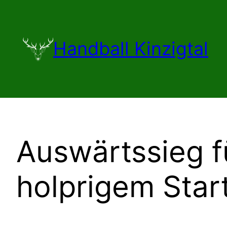
Zum
Inhalt
springen
Handball Kinzigtal
Auswärtssieg f
holprigem Star