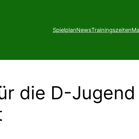
Spielplan
News
Trainingszeiten
Ma
ür die D-Jugend 
t