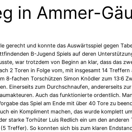
ieg in Ammer-Gä
e gerecht und konnte das Auswärtsspiel gegen Tabell
tfindenden B-Jugend Spiels auf deren Unterstützung
musste, war trotzdem von Beginn an klar, dass das z
ach 2 Toren in Folge vom, mit insgesamt 14 Treffern
om 8-fachen Torschützen Simon Knödler zum 13:6 Zw
en. Einerseits zum Durchschnaufen, andererseits zur
aumakteuren. Auch das funktionierte ordentlich. Ma
 Vorgabe das Spiel am Ende mit über 40 Tore zu beend
uch ein Kompliment machen, das wurde komplett umge
 der starke Torhüter Luis Redlich ein um den ander
(5 Treffer). So konnten sich bis zum klaren Endstand