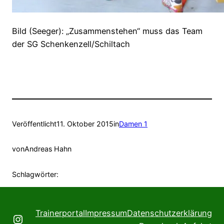
Bild (Seeger): „Zusammenstehen“ muss das Team
der SG Schenkenzell/Schiltach
Veröffentlicht
11. Oktober 2015
in
Damen 1
von
Andreas Hahn
Schlagwörter:
Trainerportal
Impressum
Datenschutzerklärung
Instagram