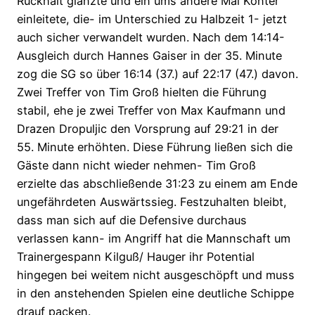
Rückhalt glänzte und ein ums andere Mal Konter
einleitete, die- im Unterschied zu Halbzeit 1- jetzt
auch sicher verwandelt wurden. Nach dem 14:14-
Ausgleich durch Hannes Gaiser in der 35. Minute
zog die SG so über 16:14 (37.) auf 22:17 (47.) davon.
Zwei Treffer von Tim Groß hielten die Führung
stabil, ehe je zwei Treffer von Max Kaufmann und
Drazen Dropuljic den Vorsprung auf 29:21 in der
55. Minute erhöhten. Diese Führung ließen sich die
Gäste dann nicht wieder nehmen- Tim Groß
erzielte das abschließende 31:23 zu einem am Ende
ungefährdeten Auswärtssieg. Festzuhalten bleibt,
dass man sich auf die Defensive durchaus
verlassen kann- im Angriff hat die Mannschaft um
Trainergespann Kilguß/ Hauger ihr Potential
hingegen bei weitem nicht ausgeschöpft und muss
in den anstehenden Spielen eine deutliche Schippe
drauf packen.