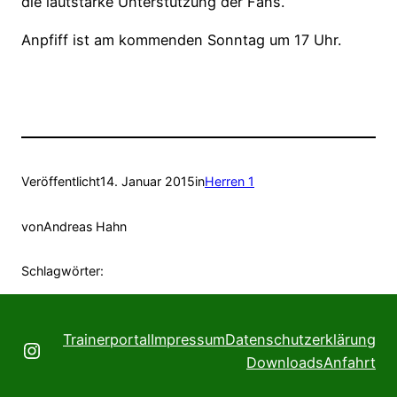
die lautstarke Unterstützung der Fans.
Anpfiff ist am kommenden Sonntag um 17 Uhr.
Veröffentlicht
14. Januar 2015
in
Herren 1
von
Andreas Hahn
Schlagwörter:
Trainerportal
Impressum
Datenschutzerklärung
Instagram
Downloads
Anfahrt