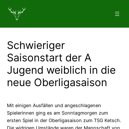
Zum
Inhalt
springen
Schwieriger
Saisonstart der A
Jugend weiblich in die
neue Oberligasaison
Mit einigen Ausfällen und angeschlagenen
Spielerinnen ging es am Sonntagmorgen zum
ersten Spiel in der Oberligasaison zum TSG Ketsch.
Die widrigen Umstände waren der Mannschaft von