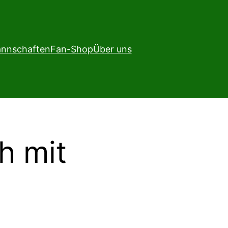
nnschaften
Fan-Shop
Über uns
h mit