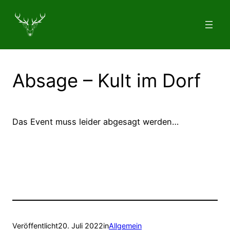
Zum
Inhalt
springen
Absage – Kult im Dorf
Das Event muss leider abgesagt werden…
Veröffentlicht
20. Juli 2022
in
Allgemein