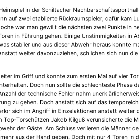
eimspiel in der Schiltacher Nachbarschaftssporthall
 auf zwei etablierte Rückraumspieler, dafür kam Lu
che war man gewillt die nächsten zwei Punkte in hei
0 Toren in Führung gehen. Einige Unstimmigkeiten in 
etwas stabiler und aus dieser Abwehr heraus konnte m
anstatt weiter davonzuziehen, schlichen sich nun die
iter im Griff und konnte zum ersten Mal auf vier To
hterhalten. Doch nun sollte die schlechteste Phase
nzahl der technische Fehler nahm unerklärlicherwe
rung zu gehen. Doch anstatt sich auf das temporeich
lor sich im Angriff in Einzelaktionen anstatt weiter 
n Top-Torschützen Jakob Kilguß verunsicherte die 
bwehr der Gäste. Am Schluss verlieren die Männer der
t mehr aus der Hand geben. Doch mit nur 4 Toren in 