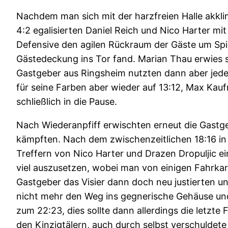
Nachdem man sich mit der harzfreien Halle akkli
4:2 egalisierten Daniel Reich und Nico Harter mi
Defensive den agilen Rückraum der Gäste um Spie
Gästedeckung ins Tor fand. Marian Thau erwies s
Gastgeber aus Ringsheim nutzten dann aber jede 
für seine Farben aber wieder auf 13:12, Max Kau
schließlich in die Pause.
Nach Wiederanpfiff erwischten erneut die Gastgeb
kämpften. Nach dem zwischenzeitlichen 18:16 in 
Treffern von Nico Harter und Drazen Dropuljic ei
viel auszusetzen, wobei man von einigen Fahrkarte
Gastgeber das Visier dann doch neu justierten u
nicht mehr den Weg ins gegnerische Gehäuse und
zum 22:23, dies sollte dann allerdings die letzte
den Kinzigtälern, auch durch selbst verschuldete 