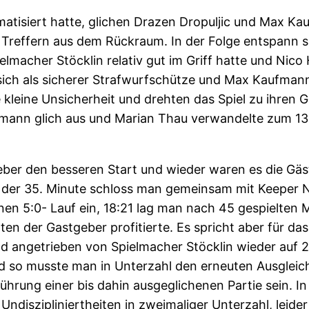
matisiert hatte, glichen Drazen Dropuljic und Max K
t Treffern aus dem Rückraum. In der Folge entspann si
lmacher Stöcklin relativ gut im Griff hatte und Nico
ich als sicherer Strafwurfschütze und Max Kaufmann
kleine Unsicherheit und drehten das Spiel zu ihren G
fmann glich aus und Marian Thau verwandelte zum 13:
er den besseren Start und wieder waren es die Gäste,
der 35. Minute schloss man gemeinsam mit Keeper Ni
nen 5:0- Lauf ein, 18:21 lag man nach 45 gespielten 
n der Gastgeber profitierte. Es spricht aber für das
nd angetrieben von Spielmacher Stöcklin wieder auf 
 so musste man in Unterzahl den erneuten Ausgleich 
 Führung einer bis dahin ausgeglichenen Partie sein. 
Undiszipliniertheiten in zweimaliger Unterzahl, leid