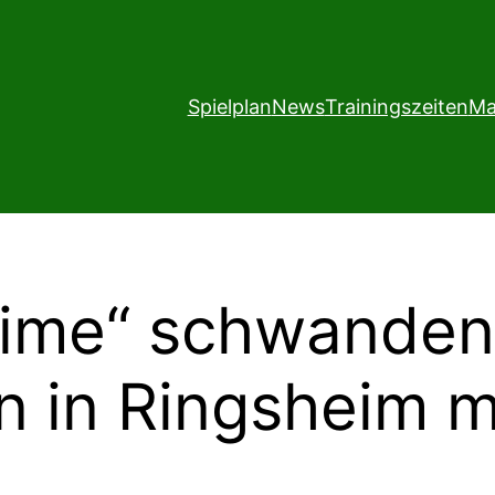
Spielplan
News
Trainingszeiten
Ma
time“ schwanden 
n in Ringsheim m