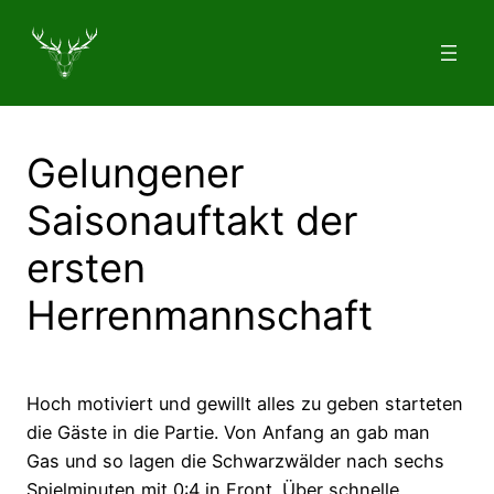
Zum
Inhalt
springen
Gelungener
Saisonauftakt der
ersten
Herrenmannschaft
Hoch motiviert und gewillt alles zu geben starteten
die Gäste in die Partie. Von Anfang an gab man
Gas und so lagen die Schwarzwälder nach sechs
Spielminuten mit 0:4 in Front. Über schnelle