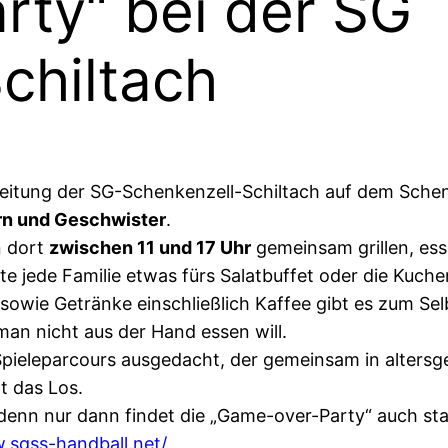
ty“ bei der SG
chiltach
leitung der SG-Schenkenzell-Schiltach auf dem Sche
ern und Geschwister
.
n dort
zwischen 11 und 17 Uhr
gemeinsam grillen, ess
te jede Familie etwas fürs Salatbuffet oder die Kuch
sowie Getränke einschließlich Kaffee gibt es zum Se
man nicht aus der Hand essen will.
n Spieleparcours ausgedacht, der gemeinsam in alter
 das Los.
 denn nur dann findet die „Game-over-Party“ auch sta
.sgss-handball.net/