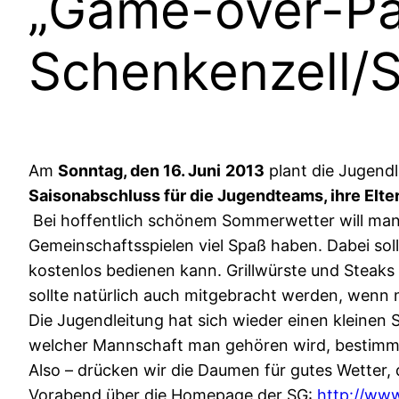
„Game-over-Par
Schenkenzell/S
Am
Sonntag, den 16. Juni
2013
plant die Jugend
Saisonabschluss für die Jugendteams, ihre Elt
Bei hoffentlich schönem Sommerwetter will ma
Gemeinschaftsspielen viel Spaß haben. Dabei soll
kostenlos bedienen kann. Grillwürste und Steaks 
sollte natürlich auch mitgebracht werden, wenn 
Die Jugendleitung hat sich wieder einen kleine
welcher Mannschaft man gehören wird, bestimmt
Also – drücken wir die Daumen für gutes Wetter,
Vorabend über die Homepage der SG:
http://www