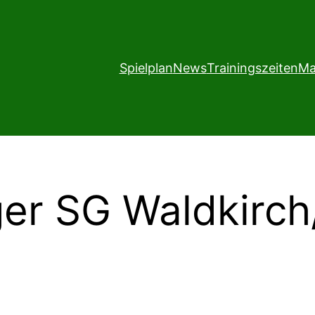
Spielplan
News
Trainingszeiten
Ma
ger SG Waldkirc